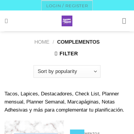
Skip
LOGIN / REGISTER
to
content
HOME
/
COMPLEMENTOS
FILTER
Tacos, Lapices, Destacadores, Check List, Planner
mensual, Planner Semanal, Marcapáginas, Notas
Adhesivas y más para complementar tu planificación.
OUT OF STOCK
COMPLEMENTOS