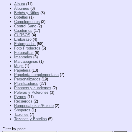
Album
(11)
Álbumes
(8)
Bebés y Niños
(8)
Botellas
(1)
Complementos
(3)
Control Sano
(2)
Cuadernos
(17)
CURSOS
(4)
Embarazo
(4)
Estampados
(58)
Foto Productos
(5)
Fotografías
(6)
Imantados
(3)
Marcapàginas
(1)
Mugs
(1)
Papelería
(13)
Papelerìa complementaria
(7)
Personalizados
(19)
Planificadores
(27)
Planners y cuadernos
(2)
Poleras y Polerones
(3)
Pymes
(11)
Recuerdos
(2)
Rompecabezas/Puzzle
(2)
Shoperos
(1)
Tazones
(7)
Tazones y Botellas
(5)
Filter by price