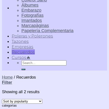
Control Sano
Álbumes
Embarazo
Fotografías
Imantados
Marcapàginas
Papelería Complementaria
Poleras y Polerones
Tazones
Empresas
Recuerdos
Cursos🔥
Search
for:
Home
/
Recuerdos
Filter
Showing all 2 results
categorías