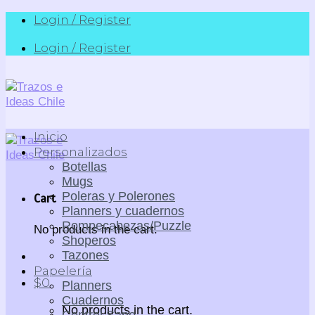
Skip
Login / Register
to
Login / Register
content
Inicio
Personalizados
Botellas
Mugs
Poleras y Polerones
Cart
Planners y cuadernos
Rompecabezas/Puzzle
No products in the cart.
Shoperos
Tazones
Papelería
$
0
Planners
Cuadernos
No products in the cart.