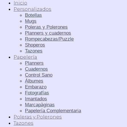
Inicio
Personalizados
Botellas
Mugs
Poleras y Polerones
Planners y cuadernos
Rompecabezas/Puzzle
Shoperos
Tazones
Papelería
Planners
Cuadernos
Control Sano
Álbumes
Embarazo
Fotografías
Imantados
Marcapàginas
Papelería Complementaria
Poleras y Polerones
Tazones