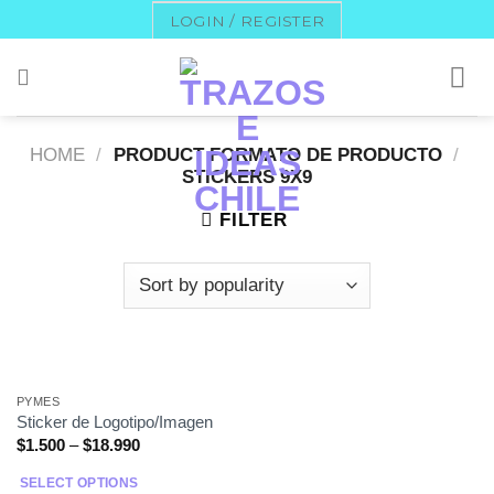
Skip
LOGIN / REGISTER
to
content
HOME
/
PRODUCT FORMATO DE PRODUCTO
/
STICKERS 9X9
FILTER
PYMES
Sticker de Logotipo/Imagen
$
1.500
–
$
18.990
SELECT OPTIONS