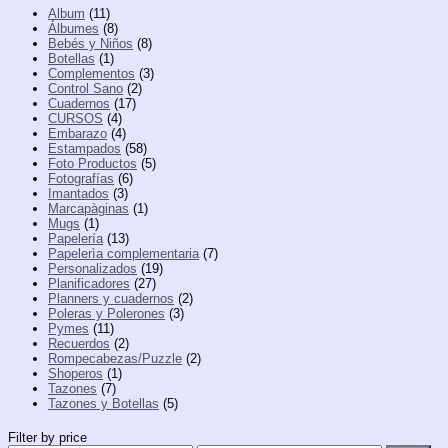
Album
(11)
Álbumes
(8)
Bebés y Niños
(8)
Botellas
(1)
Complementos
(3)
Control Sano
(2)
Cuadernos
(17)
CURSOS
(4)
Embarazo
(4)
Estampados
(58)
Foto Productos
(5)
Fotografías
(6)
Imantados
(3)
Marcapàginas
(1)
Mugs
(1)
Papelería
(13)
Papelerìa complementaria
(7)
Personalizados
(19)
Planificadores
(27)
Planners y cuadernos
(2)
Poleras y Polerones
(3)
Pymes
(11)
Recuerdos
(2)
Rompecabezas/Puzzle
(2)
Shoperos
(1)
Tazones
(7)
Tazones y Botellas
(5)
Filter by price