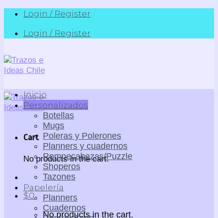
Skip
Login / Register
to
Login / Register
content
Inicio
Personalizados
Botellas
Mugs
Poleras y Polerones
Cart
Planners y cuadernos
Rompecabezas/Puzzle
No products in the cart.
Shoperos
Tazones
Papelería
$
0
Planners
Cuadernos
No products in the cart.