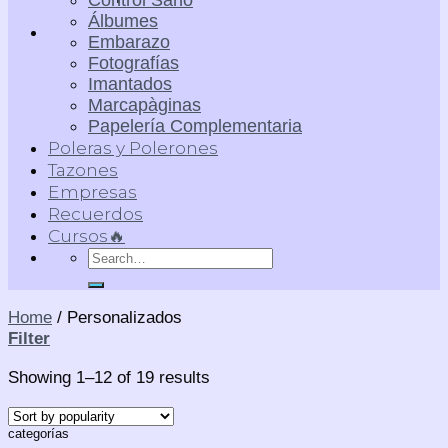
Control Sano
Álbumes
Embarazo
Fotografías
Imantados
Marcapàginas
Papelería Complementaria
Poleras y Polerones
Tazones
Empresas
Recuerdos
Cursos🔥
Search
for:
Home
/
Personalizados
Filter
Showing 1–12 of 19 results
categorías