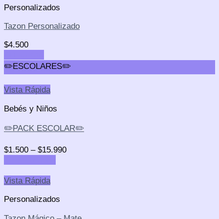
Personalizados
Tazon Personalizado
$
4.500
Add to cart
✏️ESCOLARES✏️
Vista Rápida
Bebés y Niños
✏️PACK ESCOLAR✏️
$
1.500
–
$
15.990
Select options
Vista Rápida
Personalizados
Tazon Mágico – Mate