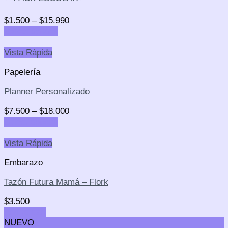
$
1.500
–
$
15.990
Select options
Vista Rápida
Papelería
Planner Personalizado
$
7.500
–
$
18.000
Select options
Vista Rápida
Embarazo
Tazón Futura Mamá – Flork
$
3.500
Add to cart
NUEVO