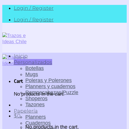
Skip
Login / Register
to
Login / Register
content
Inicio
Personalizados
Botellas
Mugs
Poleras y Polerones
Cart
Planners y cuadernos
Rompecabezas/Puzzle
No products in the cart.
Shoperos
Tazones
Papelería
$
0
Planners
Cuadernos
No products in the cart.