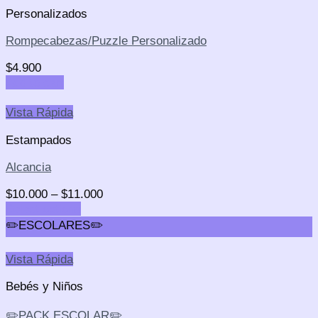
Personalizados
Rompecabezas/Puzzle Personalizado
$
4.900
Add to cart
Vista Rápida
Estampados
Alcancia
$
10.000
–
$
11.000
Select options
✏️ESCOLARES✏️
Vista Rápida
Bebés y Niños
✏️PACK ESCOLAR✏️