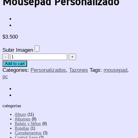
Mousepad Personalizado
$
3.500
Subir Imagen
Mousepad
Personalizado
Add to cart
quantity
Categories:
Personalizados
,
Tazones
Tags:
mousepad
,
pc
categorías
Album
(11)
Álbumes
(8)
Bebés y Niños
(8)
Botellas
(1)
Complementos
(3)
Control Sano
(2)