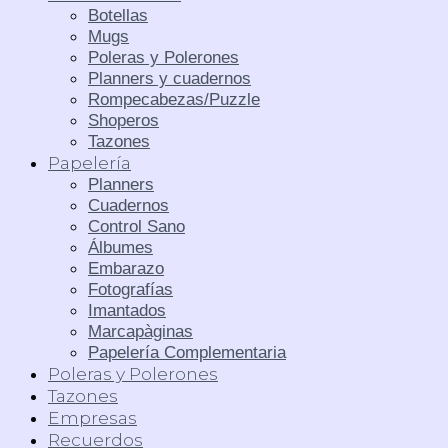
Botellas
Mugs
Poleras y Polerones
Planners y cuadernos
Rompecabezas/Puzzle
Shoperos
Tazones
Papelería
Planners
Cuadernos
Control Sano
Álbumes
Embarazo
Fotografías
Imantados
Marcapàginas
Papelería Complementaria
Poleras y Polerones
Tazones
Empresas
Recuerdos