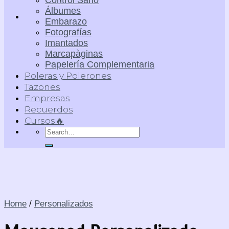
Control Sano
Álbumes
Embarazo
Fotografías
Imantados
Marcapàginas
Papelería Complementaria
Poleras y Polerones
Tazones
Empresas
Recuerdos
Cursos🔥
Search
for:
Home
/
Personalizados