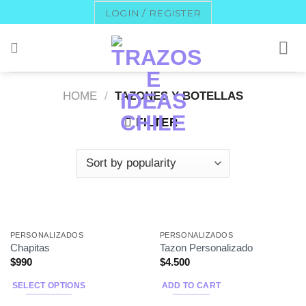
Skip
LOGIN / REGISTER
to
content
HOME
/
TAZONES Y BOTELLAS
FILTER
PERSONALIZADOS
PERSONALIZADOS
Chapitas
Tazon Personalizado
$
990
$
4.500
SELECT OPTIONS
ADD TO CART