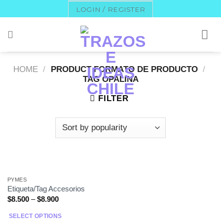
Skip
LOGIN / REGISTER
to
content
HOME
/
PRODUCT FORMATO DE PRODUCTO
/
TAG OPALINA
FILTER
PYMES
Etiqueta/Tag Accesorios
$
8.500
–
$
8.900
SELECT OPTIONS