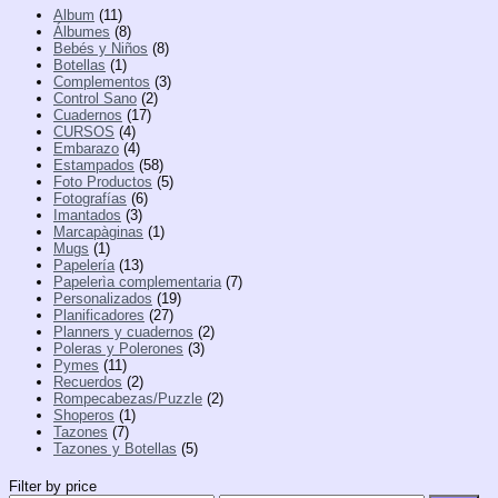
Album
(11)
Álbumes
(8)
Bebés y Niños
(8)
Botellas
(1)
Complementos
(3)
Control Sano
(2)
Cuadernos
(17)
CURSOS
(4)
Embarazo
(4)
Estampados
(58)
Foto Productos
(5)
Fotografías
(6)
Imantados
(3)
Marcapàginas
(1)
Mugs
(1)
Papelería
(13)
Papelerìa complementaria
(7)
Personalizados
(19)
Planificadores
(27)
Planners y cuadernos
(2)
Poleras y Polerones
(3)
Pymes
(11)
Recuerdos
(2)
Rompecabezas/Puzzle
(2)
Shoperos
(1)
Tazones
(7)
Tazones y Botellas
(5)
Filter by price