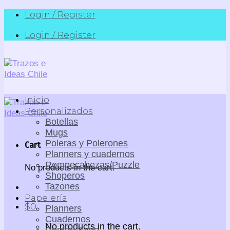
Skip
Login / Register
to
Login / Register
content
Inicio
Personalizados
Botellas
Mugs
Poleras y Polerones
Cart
Planners y cuadernos
Rompecabezas/Puzzle
No products in the cart.
Shoperos
Tazones
Papelería
$
0
Planners
Cuadernos
No products in the cart.