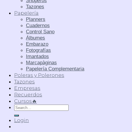
Shoperos
Tazones
Papelería
Planners
Cuadernos
Control Sano
Álbumes
Embarazo
Fotografías
Imantados
Marcapàginas
Papelería Complementaria
Poleras y Polerones
Tazones
Empresas
Recuerdos
Cursos🔥
Search
for:
Login