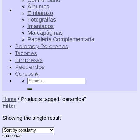
Control Sano
Álbumes
Embarazo
Fotografías
Imantados
Marcapàginas
Papelería Complementaria
Poleras y Polerones
Tazones
Empresas
Recuerdos
Cursos🔥
Search
for:
Home
/
Products tagged “ceramica”
Filter
Showing the single result
categorías