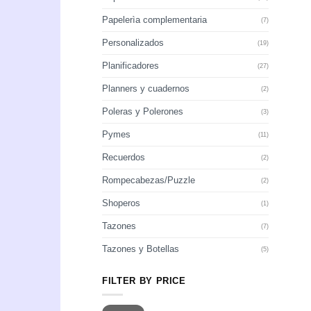
Papelerìa complementaria
(7)
Personalizados
(19)
Planificadores
(27)
Planners y cuadernos
(2)
Poleras y Polerones
(3)
Pymes
(11)
Recuerdos
(2)
Rompecabezas/Puzzle
(2)
Shoperos
(1)
Tazones
(7)
Tazones y Botellas
(5)
FILTER BY PRICE