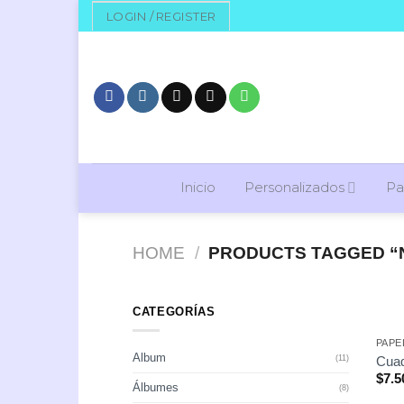
Skip
LOGIN / REGISTER
to
content
Inicio
Personalizados
Pa
HOME
/
PRODUCTS TAGGED “
CATEGORÍAS
PAPE
Album
Cuad
(11)
$
7.5
Álbumes
(8)