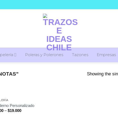
pelería
Poleras y Polerones
Tazones
Empresas
NOTAS”
Showing the sin
LERÍA
erno Personalizado
00
–
$
19.000