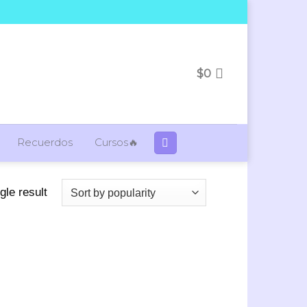
$
0
Recuerdos
Cursos🔥
gle result