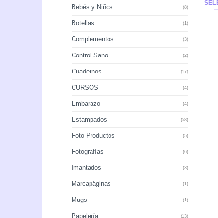
SEL
Bebés y Niños
(8)
Botellas
(1)
Complementos
(3)
Control Sano
(2)
Cuadernos
(17)
CURSOS
(4)
Embarazo
(4)
Estampados
(58)
Foto Productos
(5)
Fotografías
(6)
Imantados
(3)
Marcapàginas
(1)
Mugs
(1)
Papelería
(13)