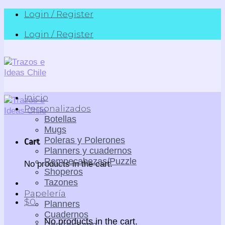
Skip
Login / Register
to
Login / Register
content
Inicio
Personalizados
Botellas
Mugs
Poleras y Polerones
Cart
Planners y cuadernos
Rompecabezas/Puzzle
No products in the cart.
Shoperos
Tazones
Papelería
$
0
Planners
Cuadernos
No products in the cart.