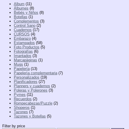
Album
(11)
Álbumes
(8)
Bebés y Niños
(8)
Botellas
(1)
Complementos
(3)
Control Sano
(2)
Cuadernos
(17)
CURSOS
(4)
Embarazo
(4)
Estampados
(58)
Foto Productos
(5)
Fotografías
(6)
Imantados
(3)
Marcapàginas
(1)
Mugs
(1)
Papelería
(13)
Papelerìa complementaria
(7)
Personalizados
(19)
Planificadores
(27)
Planners y cuadernos
(2)
Poleras y Polerones
(3)
Pymes
(11)
Recuerdos
(2)
Rompecabezas/Puzzle
(2)
Shoperos
(1)
Tazones
(7)
Tazones y Botellas
(5)
Filter by price