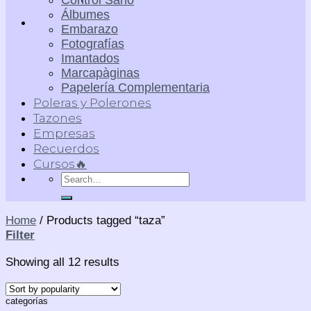
Control Sano
Álbumes
Embarazo
Fotografías
Imantados
Marcapàginas
Papelería Complementaria
Poleras y Polerones
Tazones
Empresas
Recuerdos
Cursos🔥
Search
for:
Home
/
Products tagged “taza”
Filter
Showing all 12 results
categorías