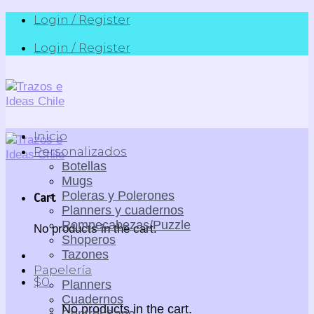
Skip
Login / Register
to
Login / Register
content
Inicio
Personalizados
Botellas
Mugs
Poleras y Polerones
Cart
Planners y cuadernos
Rompecabezas/Puzzle
No products in the cart.
Shoperos
Tazones
Papelería
$
0
Planners
Cuadernos
No products in the cart.