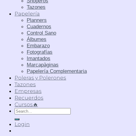
Shoperos
Tazones
Papelería
Planners
Cuadernos
Control Sano
Álbumes
Embarazo
Fotografías
Imantados
Marcapàginas
Papelería Complementaria
Poleras y Polerones
Tazones
Empresas
Recuerdos
Cursos🔥
Search
for:
Login