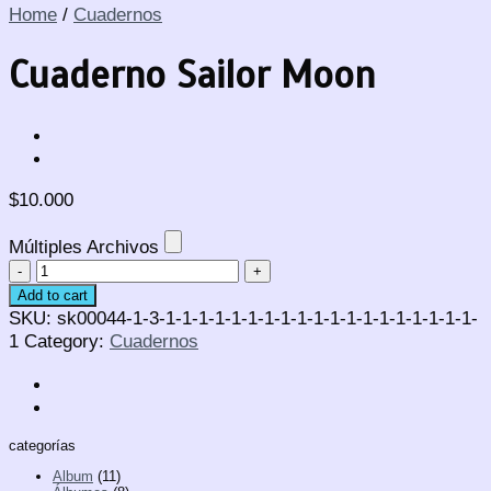
Home
/
Cuadernos
Cuaderno Sailor Moon
$
10.000
Múltiples Archivos
Cuaderno
Sailor
Add to cart
Moon
SKU:
sk00044-1-3-1-1-1-1-1-1-1-1-1-1-1-1-1-1-1-1-1-1-1-
quantity
1
Category:
Cuadernos
categorías
Album
(11)