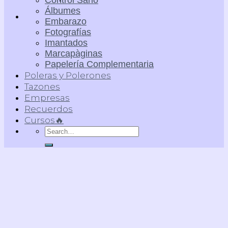
Control Sano
Álbumes
Embarazo
Fotografías
Imantados
Marcapàginas
Papelería Complementaria
Poleras y Polerones
Tazones
Empresas
Recuerdos
Cursos🔥
Search
for: