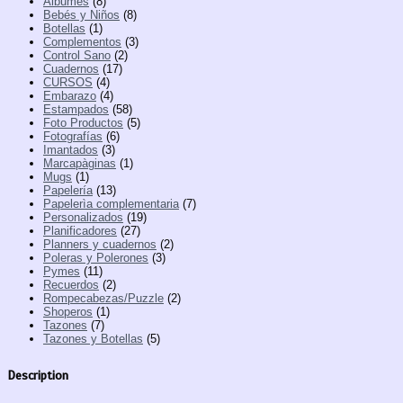
Álbumes
(8)
Bebés y Niños
(8)
Botellas
(1)
Complementos
(3)
Control Sano
(2)
Cuadernos
(17)
CURSOS
(4)
Embarazo
(4)
Estampados
(58)
Foto Productos
(5)
Fotografías
(6)
Imantados
(3)
Marcapàginas
(1)
Mugs
(1)
Papelería
(13)
Papelerìa complementaria
(7)
Personalizados
(19)
Planificadores
(27)
Planners y cuadernos
(2)
Poleras y Polerones
(3)
Pymes
(11)
Recuerdos
(2)
Rompecabezas/Puzzle
(2)
Shoperos
(1)
Tazones
(7)
Tazones y Botellas
(5)
Description