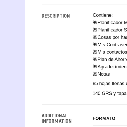
Contiene:
DESCRIPTION
🌺Planificador 
🌺Planificador 
🌺Cosas por ha
🌺Mis Contrase
🌺Mis contacto
🌺Plan de Ahorr
🌺Agradecimien
🌺Notas
85 hojas llenas
140 GRS y tapa
ADDITIONAL
FORMATO
INFORMATION