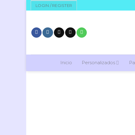
Skip
LOGIN / REGISTER
to
content
Inicio
Personalizados
Pa