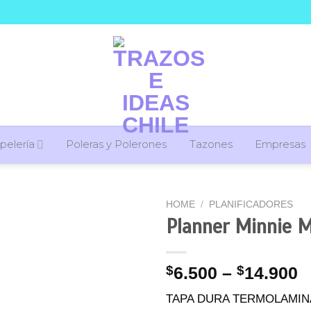
pelería
Poleras y Polerones
Tazones
Empresas
HOME
/
PLANIFICADORES
Planner Minnie 
$
6.500
–
$
14.900
TAPA DURA TERMOLAMINA