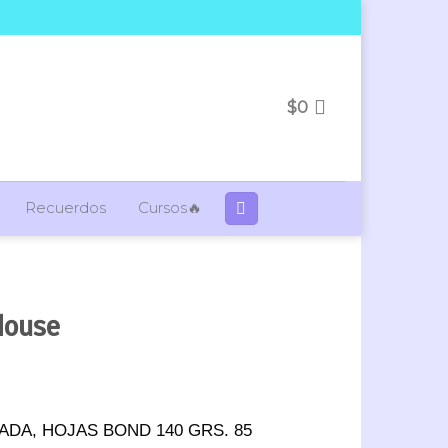
$
0
Recuerdos
Cursos🔥
Mouse
DA, HOJAS BOND 140 GRS. 85