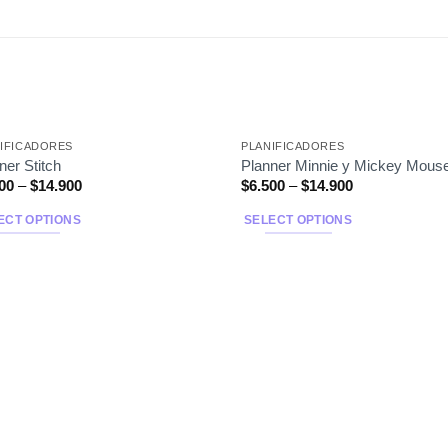
IFICADORES
PLANIFICADORES
ner Stitch
Planner Minnie y Mickey Mous
00
–
$
14.900
$
6.500
–
$
14.900
ECT OPTIONS
SELECT OPTIONS