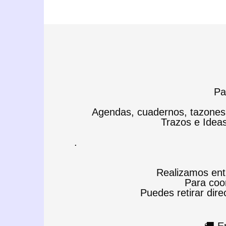
Pa
Agendas, cuadernos, tazones, 
Trazos e Idea
.
Realizamos entr
Para coor
Puedes retirar direc
🚚 E