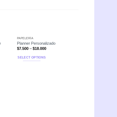
PAPELERÍA
Nuevo
e
Planner Personalizado
$
7.500
–
$
18.000
SELECT OPTIONS
ÁLBUMES
Planner Diario S
$
6.500
–
$
14.900
SELECT OPTIONS