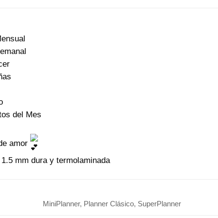
Mensual
Semanal
cer
ñas
s
o
tos del Mes
 de amor
 1.5 mm dura y termolaminada
MiniPlanner, Planner Clásico, SuperPlanner