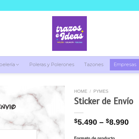
pelería
Poleras y Polerones
Tazones
Empresas
HOME
/
PYMES
Sticker de Envío
$
5.490
–
$
8.990
Formato de producto