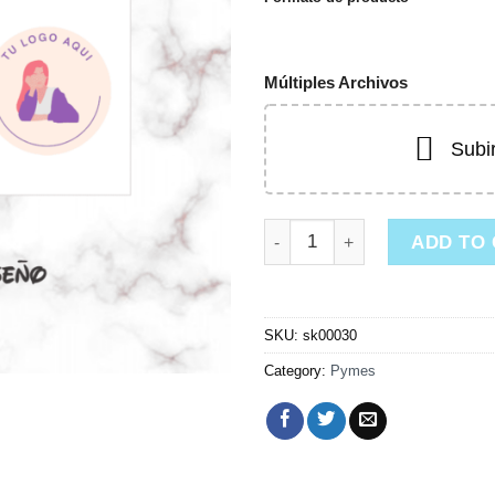
Múltiples Archivos
Subi
Sticker de Envío quantity
ADD TO
SKU:
sk00030
Category:
Pymes