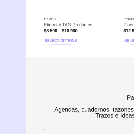
F STOCK
PYMES
PYME
des
Etiqueta/ TAG Productos
Plan
$
8.500
–
$
10.900
$
12.
SELECT OPTIONS
SELE
Pa
Agendas, cuadernos, tazones, 
Trazos e Idea
.