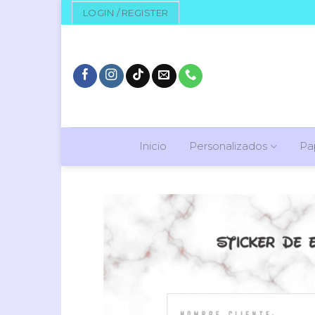
Skip
LOGIN / REGISTER
to
content
Inicio
Personalizados
Pa