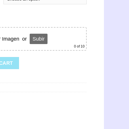
r Imagen
or
Subir
0
of 10
 CART