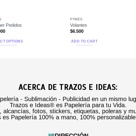
S
PYMES
ner Pedidos
Volantes
900
$
6.500
CT OPTIONS
ADD TO CART
ACERCA DE TRAZOS E IDEAS:
pelería - Sublimación - Publicidad en un mismo lug
Trazos e Ideas® es Papelería para tu Vida.
alcancías, fotos, stickers, etiquetas, poleras y m
s es Papelería 100% a mano, 100% personalizabl
DIRECCIÓN