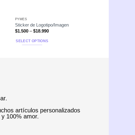
PYMES
Sticker de Logotipo/Imagen
$
1.500
–
$
18.990
SELECT OPTIONS
ar.
uchos artículos personalizados
e y 100% amor.