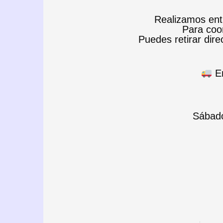
Realizamos entr
Para coor
Puedes retirar direc
En
Sábado