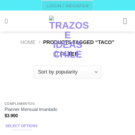
Skip
LOGIN / REGISTER
to
content
HOME
/
PRODUCTS TAGGED “TACO”
FILTER
COMPLEMENTOS
Planner Mensual Imantado
$
3.900
SELECT OPTIONS