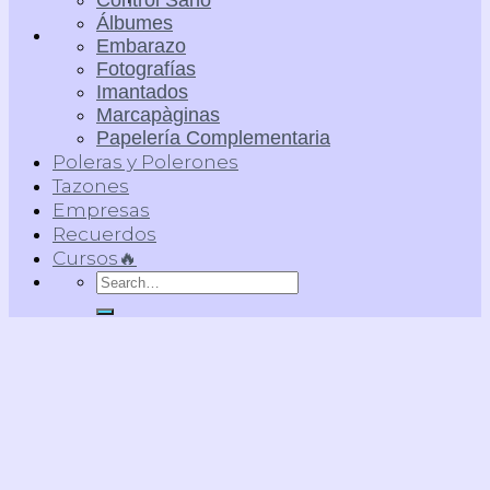
Control Sano
Álbumes
Embarazo
Fotografías
Imantados
Marcapàginas
Papelería Complementaria
Poleras y Polerones
Tazones
Empresas
Recuerdos
Cursos🔥
Search
for: