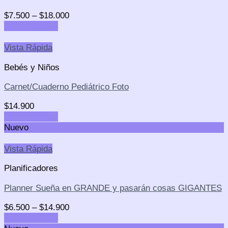
$
7.500
–
$
18.000
Select options
Vista Rápida
Bebés y Niños
Carnet/Cuaderno Pediátrico Foto
$
14.900
Select options
Nuevo
Vista Rápida
Planificadores
Planner Sueña en GRANDE y pasarán cosas GIGANTES
$
6.500
–
$
14.900
Select options