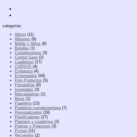
categorías
Album
(11)
Álbumes
(8)
Bebés y Niños
(8)
Botellas
(1)
Complementos
(3)
Control Sano
(2)
Cuadernos
(17)
CURSOS
(4)
Embarazo
(4)
Estampados
(58)
Foto Productos
(5)
Fotografías
(6)
Imantados
(3)
Marcapàginas
(1)
Mugs
(1)
Papelería
(13)
Papelerìa complementaria
(7)
Personalizados
(19)
Planificadores
(27)
Planners y cuadernos
(2)
Poleras y Polerones
(3)
Pymes
(11)
Recuerdos
(2)