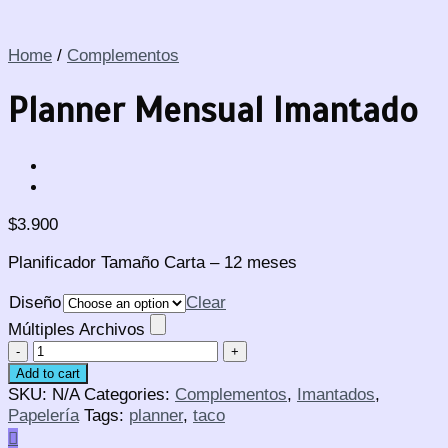
Home
/
Complementos
Planner Mensual Imantado
$
3.900
Planificador Tamaño Carta – 12 meses
Diseño
Clear
Múltiples Archivos
Planner
Mensual
Add to cart
Imantado
SKU:
N/A
Categories:
Complementos
,
Imantados
,
quantity
Papelería
Tags:
planner
,
taco