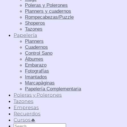
Poleras y Polerones
Planners y cuadernos
Rompecabezas/Puzzle
Shoperos
Tazones
Papelería
Planners
Cuadernos
Control Sano
Álbumes
Embarazo
Fotografías
Imantados
Marcapàginas
Papelería Complementaria
Poleras y Polerones
Tazones
Empresas
Recuerdos
Cursos🔥
Search