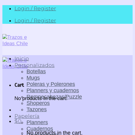
Skip
Login / Register
to
Login / Register
content
Inicio
Personalizados
Botellas
Mugs
Poleras y Polerones
Cart
Planners y cuadernos
Rompecabezas/Puzzle
No products in the cart.
Shoperos
Tazones
Papelería
$
0
Planners
Cuadernos
No products in the cart.