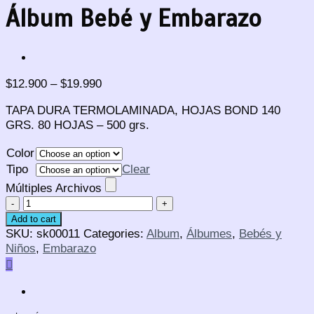
Álbum Bebé y Embarazo
$
12.900
–
$
19.990
TAPA DURA TERMOLAMINADA, HOJAS BOND 140
GRS. 80 HOJAS – 500 grs.
Color
Tipo
Clear
Múltiples Archivos
Álbum
Bebé
Add to cart
y
SKU:
sk00011
Categories:
Album
,
Álbumes
,
Bebés y
Embarazo
Niños
,
Embarazo
quantity