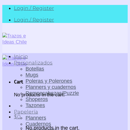
Skip
Login / Register
to
Login / Register
content
Inicio
Personalizados
Botellas
Mugs
Poleras y Polerones
Cart
Planners y cuadernos
Rompecabezas/Puzzle
No products in the cart.
Shoperos
Tazones
Papelería
$
0
Planners
Cuadernos
No products in the cart.