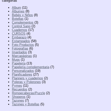
categorías
Album
(11)
Álbumes
(8)
Bebés y Niños
(8)
Botellas
(1)
Complementos
(3)
Control Sano
(2)
Cuadernos
(17)
CURSOS
(4)
Embarazo
(4)
Estampados
(58)
Foto Productos
(5)
Fotografías
(6)
Imantados
(3)
Marcapàginas
(1)
Mugs
(1)
Papelería
(13)
Papelerìa complementaria
(7)
Personalizados
(19)
Planificadores
(27)
Planners y cuadernos
(2)
Poleras y Polerones
(3)
Pymes
(11)
Recuerdos
(2)
Rompecabezas/Puzzle
(2)
Shoperos
(1)
Tazones
(7)
Tazones y Botellas
(5)