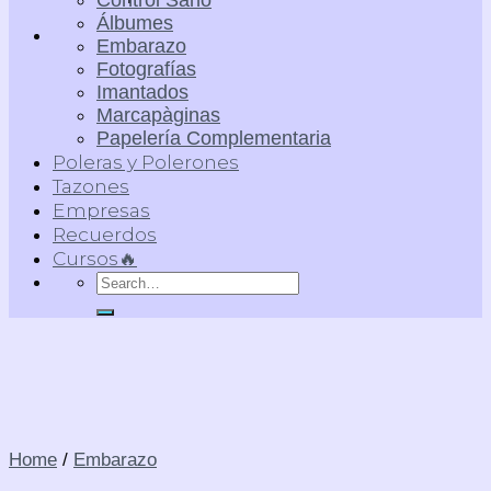
Control Sano
Álbumes
Embarazo
Fotografías
Imantados
Marcapàginas
Papelería Complementaria
Poleras y Polerones
Tazones
Empresas
Recuerdos
Cursos🔥
Search
for:
Home
/
Embarazo