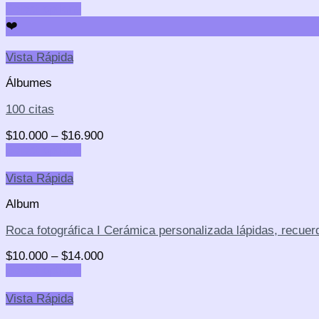
Select options
❤️
Vista Rápida
Álbumes
100 citas
$
10.000
–
$
16.900
Select options
Vista Rápida
Album
Roca fotográfica I Cerámica personalizada lápidas, recuer
$
10.000
–
$
14.000
Select options
Vista Rápida