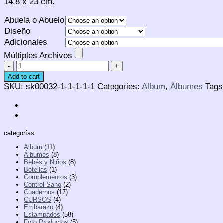
14,8 x 23 cm.
Abuela o Abuelo
Diseño
Adicionales
Múltiples Archivos
Abuela,
Abuelo
Add to cart
háblame
SKU:
sk00032-1-1-1-1-1
Categories:
Album
,
Álbumes
Tags
de
ti
quantity
categorías
Album
(11)
Álbumes
(8)
Bebés y Niños
(8)
Botellas
(1)
Complementos
(3)
Control Sano
(2)
Cuadernos
(17)
CURSOS
(4)
Embarazo
(4)
Estampados
(58)
Foto Productos
(5)