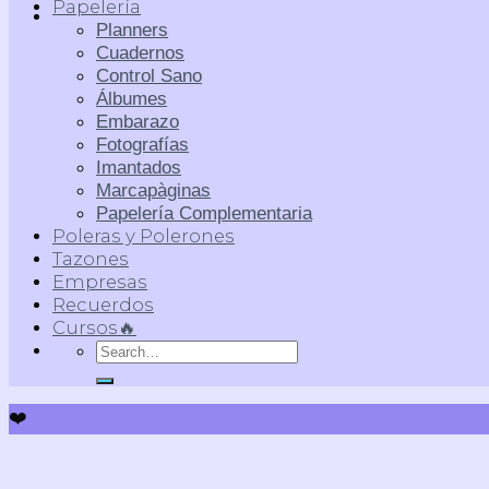
Papelería
Planners
Cuadernos
Control Sano
Álbumes
Embarazo
Fotografías
Imantados
Marcapàginas
Papelería Complementaria
Poleras y Polerones
Tazones
Empresas
Recuerdos
Cursos🔥
Search
for:
❤️