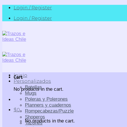
Skip
Login / Register
to
Login / Register
content
Inicio
Cart
Personalizados
Botellas
No products in the cart.
Mugs
Poleras y Polerones
Planners y cuadernos
$
0
Rompecabezas/Puzzle
Shoperos
No products in the cart.
Tazones