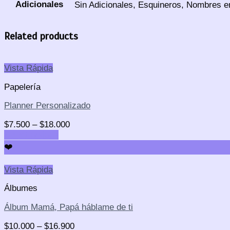
Adicionales
Sin Adicionales, Esquineros, Nombres en
Related products
Vista Rápida
Papelería
Planner Personalizado
$
7.500
–
$
18.000
Select options
❤️
Vista Rápida
Álbumes
Álbum Mamá, Papá háblame de ti
$
10.000
–
$
16.900