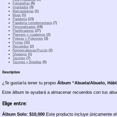
Fotografías
(6)
Imantados
(3)
Marcapàginas
(1)
Mugs
(1)
Papelería
(13)
Papelerìa complementaria
(7)
Personalizados
(19)
Planificadores
(27)
Planners y cuadernos
(2)
Poleras y Polerones
(3)
Pymes
(11)
Recuerdos
(2)
Rompecabezas/Puzzle
(2)
Shoperos
(1)
Tazones
(7)
Tazones y Botellas
(5)
Description
¿Te gustaría tener tu propio
Álbum “Abuela/Abuelo, Hábl
Este álbum te ayudará a almacenar recuerdos con tus abuel
Elige entre:
Álbum Solo: $10,000
Este producto incluye únicamente el