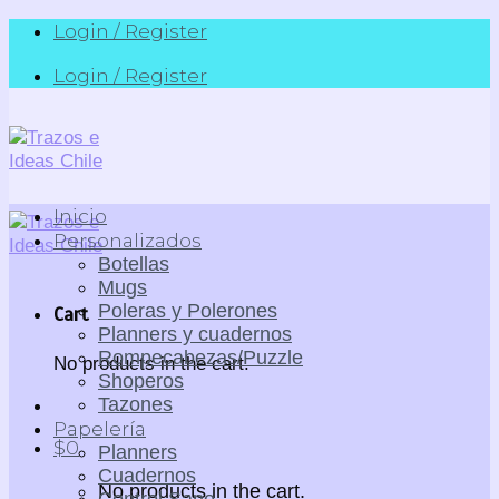
Skip
Login / Register
to
Login / Register
content
Inicio
Personalizados
Botellas
Mugs
Poleras y Polerones
Cart
Planners y cuadernos
Rompecabezas/Puzzle
No products in the cart.
Shoperos
Tazones
Papelería
$
0
Planners
Cuadernos
No products in the cart.