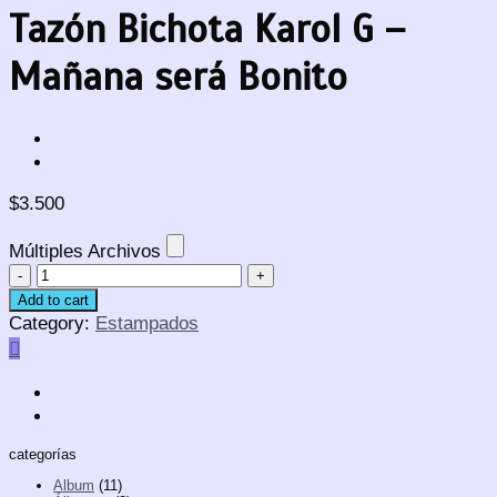
Tazón Bichota Karol G –
Mañana será Bonito
$
3.500
Múltiples Archivos
Tazón
Bichota
Add to cart
Karol
Category:
Estampados
G
-
Mañana
será
Bonito
categorías
quantity
Album
(11)