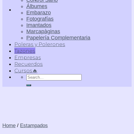
Control Sano
Álbumes
Embarazo
Fotografías
Imantados
Marcapàginas
Papelería Complementaria
Poleras y Polerones
Tazones
Empresas
Recuerdos
Cursos🔥
Search
for:
Home
/
Estampados