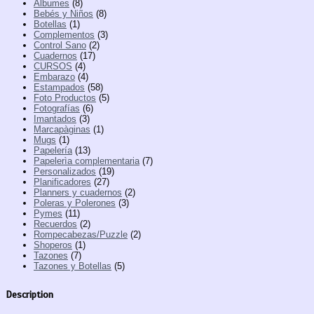
Álbumes
(8)
Bebés y Niños
(8)
Botellas
(1)
Complementos
(3)
Control Sano
(2)
Cuadernos
(17)
CURSOS
(4)
Embarazo
(4)
Estampados
(58)
Foto Productos
(5)
Fotografías
(6)
Imantados
(3)
Marcapàginas
(1)
Mugs
(1)
Papelería
(13)
Papelerìa complementaria
(7)
Personalizados
(19)
Planificadores
(27)
Planners y cuadernos
(2)
Poleras y Polerones
(3)
Pymes
(11)
Recuerdos
(2)
Rompecabezas/Puzzle
(2)
Shoperos
(1)
Tazones
(7)
Tazones y Botellas
(5)
Description