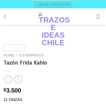
Skip
LOGIN / REGISTER
to
content
HOME
/
ESTAMPADOS
Tazón Frida Kahlo
$
3.500
11 ONZAS