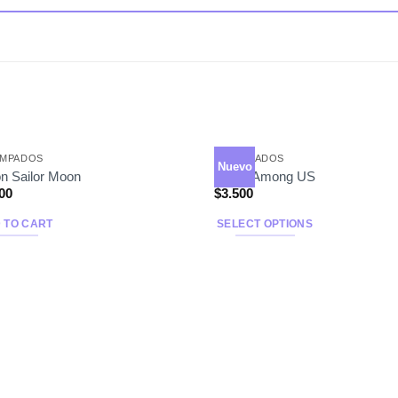
AMPADOS
ESTAMPADOS
Nuevo
n Sailor Moon
Tazon Among US
00
$
3.500
 TO CART
SELECT OPTIONS