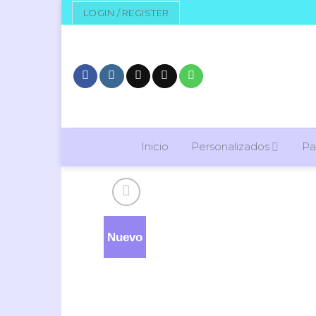
Skip
LOGIN / REGISTER
to
content
Inicio
Personalizados
Pa
Nuevo