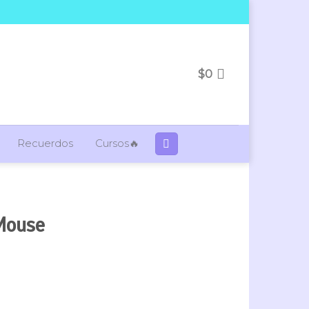
$
0
Recuerdos
Cursos🔥
Mouse