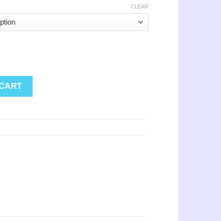
CLEAR
ty
 CART