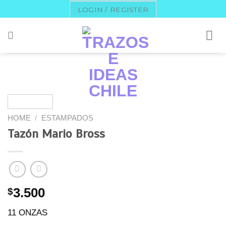
Skip
LOGIN / REGISTER
to
content
HOME
/
ESTAMPADOS
Tazón Mario Bross
$
3.500
11 ONZAS