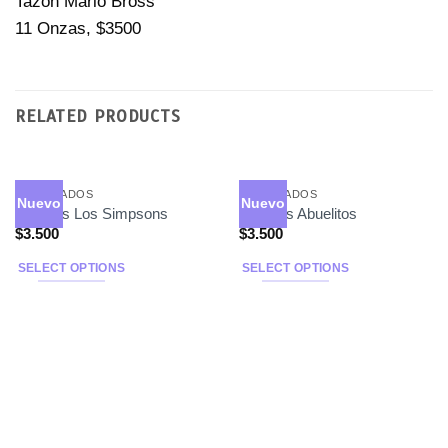
Tazón Mario Bross
11 Onzas, $3500
RELATED PRODUCTS
ESTAMPADOS
ESTAMPADOS
Nuevo
Nuevo
Tazones Los Simpsons
Tazones Abuelitos
$
3.500
$
3.500
SELECT OPTIONS
SELECT OPTIONS