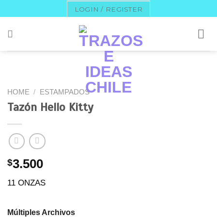
Skip
LOGIN / REGISTER
to
content
HOME
/
ESTAMPADOS
Tazón Hello Kitty
$
3.500
11 ONZAS
Múltiples Archivos