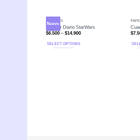
ÁLBUMES
PAPE
Nuevo
Planner Diario StarWars
Cuad
$
6.500
–
$
14.900
$
7.5
SELECT OPTIONS
SEL