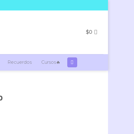
$
0
Recuerdos
Cursos🔥
o