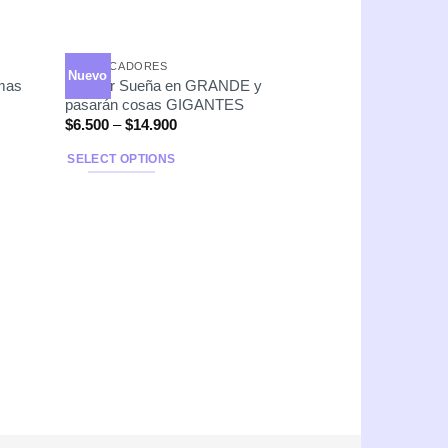
PLANIFICADORES
Nuevo
 mas
Planner Sueña en GRANDE y
pasarán cosas GIGANTES
$
6.500
–
$
14.900
SELECT OPTIONS
PAPELERÍA
Planner Mandalor
StarWars
$
6.500
–
$
17.000
SELECT OPTIONS