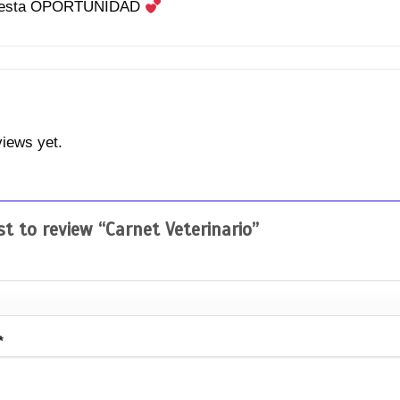
r esta OPORTUNIDAD
views yet.
rst to review “Carnet Veterinario”
*