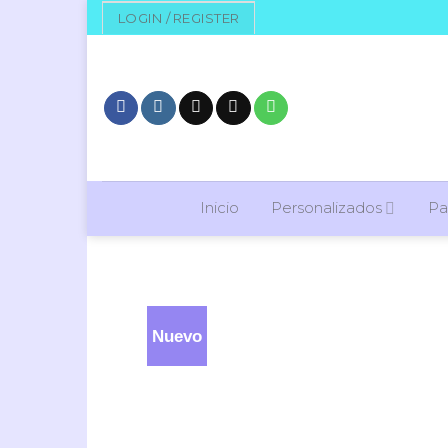
Skip
LOGIN / REGISTER
to
content
Inicio
Personalizados
Pa
Nuevo