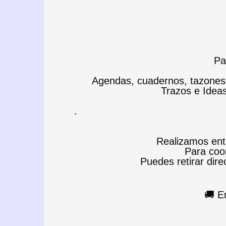
Pa
Agendas, cuadernos, tazones, 
Trazos e Idea
.
Realizamos entr
Para coor
Puedes retirar direc
🚚 E