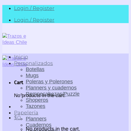
Skip
Login / Register
to
Login / Register
content
Inicio
Personalizados
Botellas
Mugs
Poleras y Polerones
Cart
Planners y cuadernos
Rompecabezas/Puzzle
No products in the cart.
Shoperos
Tazones
Papelería
$
0
Planners
Cuadernos
No products in the cart.