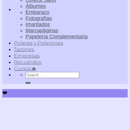
Control Sano
Álbumes
Embarazo
Fotografías
Imantados
Marcapàginas
Papelería Complementaria
Poleras y Polerones
Tazones
Empresas
Recuerdos
Cursos🔥
Search
for:
❤️