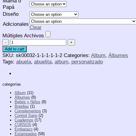
Mamá o
Papá
Diseño
Adicionales
Clear
Múltiples Archivos
Álbum
Mamá,
Add to cart
Papá
SKU:
sk00032-1-1-1-1-1-2
Categories:
Album
,
Álbumes
háblame
Tags:
abuela
,
abuelita
,
album
,
personalizado
de
ti
quantity
categorías
Album
(11)
Álbumes
(8)
Bebés y Niños
(8)
Botellas
(1)
Complementos
(3)
Control Sano
(2)
Cuadernos
(17)
CURSOS
(4)
Embarazo
(4)
Estampados
(58)