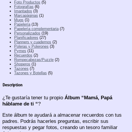
Foto Productos
(5)
Fotografías
(6)
Imantados
(3)
Marcapàginas
(1)
Mugs
(1)
Papelería
(13)
Papelerìa complementaria
(7)
Personalizados
(19)
Planificadores
(27)
Planners y cuadernos
(2)
Poleras y Polerones
(3)
Pymes
(11)
Recuerdos
(2)
Rompecabezas/Puzzle
(2)
Shoperos
(1)
Tazones
(7)
Tazones y Botellas
(5)
Description
¿Te gustaría tener tu propio
Álbum “Mamá, Papá
háblame de ti “
?
Este álbum te ayudará a almacenar recuerdos con tus
padres. Podrás hacerles preguntas, escribir sus
respuestas y pegar fotos, creando un tesoro familiar